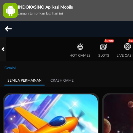
INDOKASINO Aplikasi Mobile
Jangan tampilkan lagi hari ini
HOT GAMES
SLOTS
LIVE CAS
Gemini
SEMUA PERMAINAN
CRASH GAME