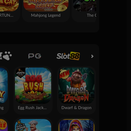
MUSCLE FORTUNE CAT
Mahjong Legend
The Crypt
ng
Egg Rush Jackpot Play
Dwarf & Dragon