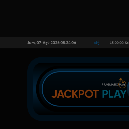
Jum, 07-Agt-2026 08.24.06
liharaan Terjadwal: CQ9 pada 07-Agt-2026 dari 07.33.17 sampai 15.00.00. Selama w
JACKPOT
PLAY