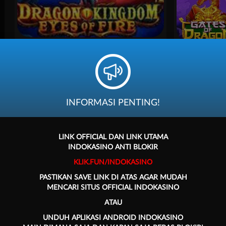
Dragon Kingdom - Eyes of Fire
Gates
INFORMASI PENTING!
LINK OFFICIAL DAN LINK UTAMA
INDOKASINO ANTI BLOKIR
KLIK.FUN/INDOKASINO
PASTIKAN SAVE LINK DI ATAS AGAR MUDAH
LIVE CASINO
MENCARI SITUS OFFICIAL INDOKASINO
ATAU
UNDUH APLIKASI ANDROID INDOKASINO