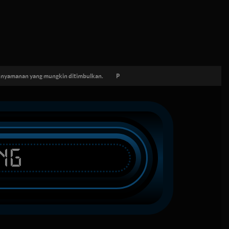
anan yang mungkin ditimbulkan.
Pemeliharaan Terjadwal: PP Virtual Sports pada
NG