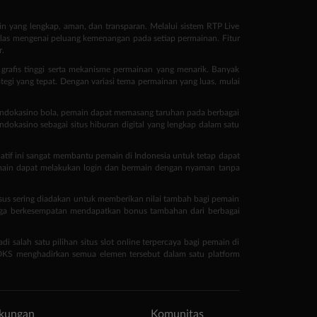
n yang lengkap, aman, dan transparan. Melalui sistem RTP Live
elas mengenai peluang kemenangan pada setiap permainan. Fitur
r.
s grafis tinggi serta mekanisme permainan yang menarik. Banyak
egi yang tepat. Dengan variasi tema permainan yang luas, mulai
m Indokasino bola, pemain dapat memasang taruhan pada berbagai
ndokasino sebagai situs hiburan digital yang lengkap dalam satu
ernatif ini sangat membantu pemain di Indonesia untuk tetap dapat
pemain dapat melakukan login dan bermain dengan nyaman tanpa
sus sering diadakan untuk memberikan nilai tambah bagi pemain
 juga berkesempatan mendapatkan bonus tambahan dari berbagai
i salah satu pilihan situs slot online terpercaya bagi pemain di
IDKS menghadirkan semua elemen tersebut dalam satu platform
kungan
Komunitas