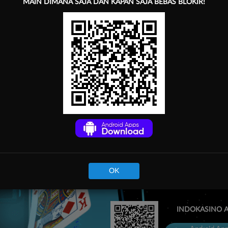
MAIN DIMANA SAJA DAN KAPAN SAJA BEBAS BLOKIR!
DOWNLOAD
SEKARANG
OK
NIKMATI PERFORMA T
INDOKASINO 