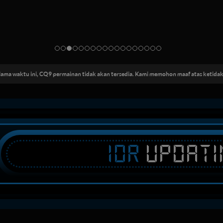
aktu ini, CQ9 permainan tidak akan tersedia. Kami memohon maaf atas ketidaknyam
IDR
UPDATI