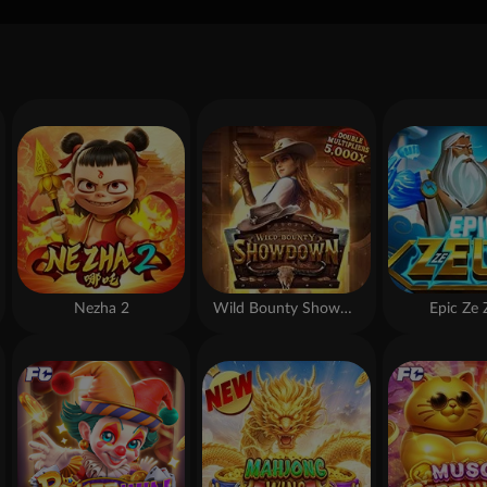
Nezha 2
Wild Bounty Showdown
Epic Ze 