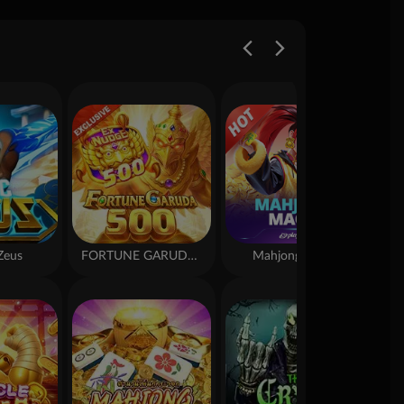
Zeus
FORTUNE GARUDA 500
Mahjong Magic