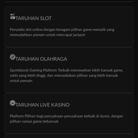
TARUHAN SLOT
Penyedia slot online dengan beragam pilihan game menarik yang
memudahkan pemain untuk mencapai jackpot
TARUHAN OLAHRAGA
Sportsbook Gaming Platform Terbaik menawarkan lebih banyak game,
odds yang lebih tinggi, dan menyediakan pilihan yang lebih banyak
untuk pemain.
TARUHAN LIVE KASINO
Platform Pilihan bagi perusahaan-perusahaan terbaik di dunia, dengan
pilihan variasi game terbanyak