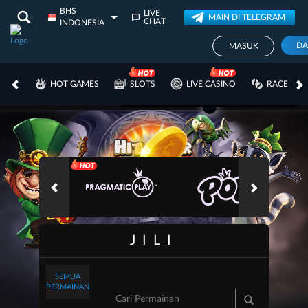
BHS
LIVE
MAIN DI TELEGRAM
CHAT
INDONESIA
DA
MASUK
IDR
UPDATING
HOT GAMES
SLOTS
LIVE CASINO
RACE
JILI
SEMUA
PERMAINAN