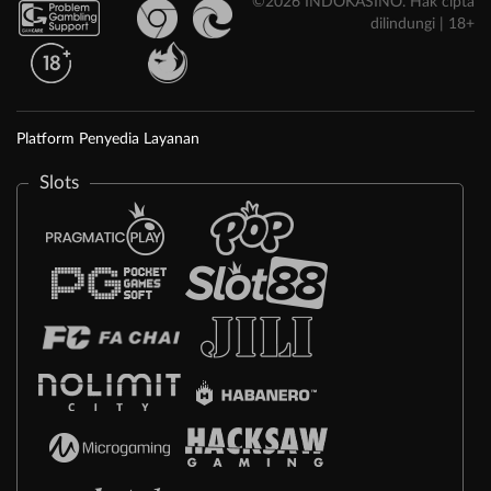
©2026 INDOKASINO. Hak cipta
dilindungi | 18+
Platform Penyedia Layanan
Slots