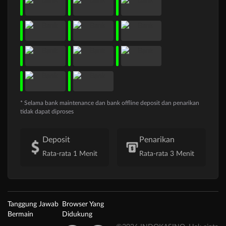
* Selama bank maintenance dan bank offline deposit dan penarikan
tidak dapat diproses
Deposit
Penarikan
Rata-rata 1 Menit
Rata-rata 3 Menit
Tanggung Jawab
Browser Yang
Bermain
Didukung