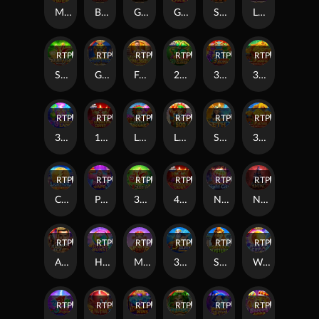
Master Tiger
Bonus Hunter
God Of Martial
Golden Joker
SevenSevenSeven
Lucky Coming
RTP
98%
RTP
83%
RTP
92%
RTP
86%
RTP
86%
RTP
94%
Super Ace Deluxe
Golden Queen
Fortune Gems Legend
20 Blazing Clover
3 Lucky Baozhu
3 Coin Golden OX
RTP
82%
RTP
90%
RTP
85%
RTP
82%
RTP
82%
RTP
80%
3 Witch's Lamp
10 Sparkling Crown
Lucky Jaguar 2
Lucky Jaguar 500
Storm of Seth 2
3 Coin Wild Tiger
RTP
90%
RTP
91%
RTP
84%
RTP
88%
RTP
92%
RTP
85%
Coin of Lightning
Party Ape
3 Super Ace
40 Sparkling Crown
Night City
Nightfall Hunting
RTP
79%
RTP
80%
RTP
96%
RTP
88%
RTP
95%
RTP
79%
Agent Ace
Hyper Burst
Money Pot
3 Lightning Blitz
Safari Mystery
World Cup
RTP
90%
RTP
86%
RTP
86%
RTP
84%
RTP
87%
RTP
79%