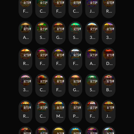
RTP
96%
RTP
91%
RTP
98%
RTP
80%
RTP
90%
RTP
95%
Fortune Gems 500
Clover Coins 3x3
Fortune Coins 2
Cash Coin
Jackpot Joker FEVER
ROMA X 10000
RTP
96%
RTP
98%
RTP
98%
RTP
94%
RTP
90%
RTP
85%
Aztec Priestess
Super Ace
Golden Empire
Super Ace Joker
3 Charge Buffalo
3 Coin Wild Horse
RTP
80%
RTP
98%
RTP
95%
RTP
82%
RTP
97%
RTP
86%
Roma X Deluxe
Fortune Coins
Fortune Gems 2
Fortune Monkey
Ali Baba
Devil Fire
RTP
81%
RTP
81%
RTP
96%
RTP
81%
RTP
98%
RTP
79%
3 LUCKY LION
Charge Buffalo
Fortune Gems
GOLDEN EMPIRE 2
SUPER MAHJONG
Boxing King
RTP
83%
RTP
98%
RTP
96%
RTP
95%
RTP
91%
RTP
85%
RomaX
Crazy777
Mega Ace
Pharaoh Treasure
Fengshen
Jili Caishen