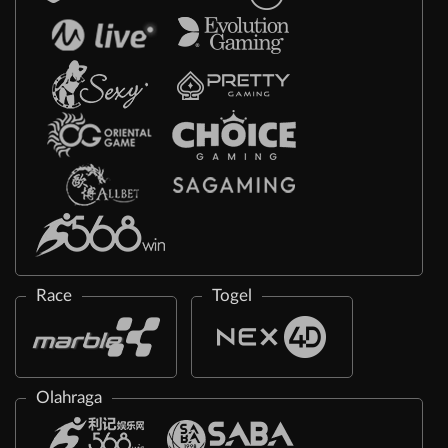
Race
Togel
Olahraga