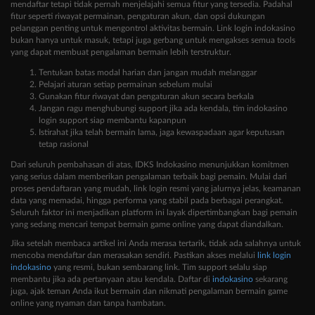
mendaftar tetapi tidak pernah menjelajahi semua fitur yang tersedia. Padahal
fitur seperti riwayat permainan, pengaturan akun, dan opsi dukungan
pelanggan penting untuk mengontrol aktivitas bermain. Link login indokasino
bukan hanya untuk masuk, tetapi juga gerbang untuk mengakses semua tools
yang dapat membuat pengalaman bermain lebih terstruktur.
Tentukan batas modal harian dan jangan mudah melanggar
Pelajari aturan setiap permainan sebelum mulai
Gunakan fitur riwayat dan pengaturan akun secara berkala
Jangan ragu menghubungi support jika ada kendala, tim indokasino
login support siap membantu kapanpun
Istirahat jika telah bermain lama, jaga kewaspadaan agar keputusan
tetap rasional
Dari seluruh pembahasan di atas, IDKS Indokasino menunjukkan komitmen
yang serius dalam memberikan pengalaman terbaik bagi pemain. Mulai dari
proses pendaftaran yang mudah, link login resmi yang jalurnya jelas, keamanan
data yang memadai, hingga performa yang stabil pada berbagai perangkat.
Seluruh faktor ini menjadikan platform ini layak dipertimbangkan bagi pemain
yang sedang mencari tempat bermain game online yang dapat diandalkan.
Jika setelah membaca artikel ini Anda merasa tertarik, tidak ada salahnya untuk
mencoba mendaftar dan merasakan sendiri. Pastikan akses melalui
link login
indokasino
yang resmi, bukan sembarang link. Tim support selalu siap
membantu jika ada pertanyaan atau kendala. Daftar di
indokasino
sekarang
juga, ajak teman Anda ikut bermain dan nikmati pengalaman bermain game
online yang nyaman dan tanpa hambatan.