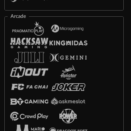
Arcade