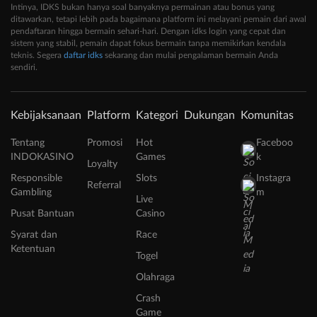
Intinya, IDKS bukan hanya soal banyaknya permainan atau bonus yang
ditawarkan, tetapi lebih pada bagaimana platform ini melayani pemain dari awal
pendaftaran hingga bermain sehari-hari. Dengan idks login yang cepat dan
sistem yang stabil, pemain dapat fokus bermain tanpa memikirkan kendala
teknis. Segera
daftar idks
sekarang dan mulai pengalaman bermain Anda
sendiri.
Kebijaksanaan
Platform
Kategori
Dukungan
Komunitas
Tentang
Promosi
Hot
Faceboo
INDOKASINO
Games
k
Loyalty
Responsible
Slots
Instagra
Referral
Gambling
m
Live
Pusat Bantuan
Casino
Syarat dan
Race
Ketentuan
Togel
Olahraga
Crash
Game