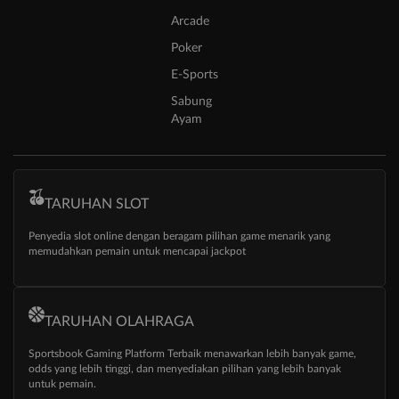
Arcade
Poker
E-Sports
Sabung
Ayam
TARUHAN SLOT
Penyedia slot online dengan beragam pilihan game menarik yang
memudahkan pemain untuk mencapai jackpot
TARUHAN OLAHRAGA
Sportsbook Gaming Platform Terbaik menawarkan lebih banyak game,
odds yang lebih tinggi, dan menyediakan pilihan yang lebih banyak
untuk pemain.