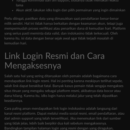
Tunggu konfirmasi dari tim support, biasanya tidak memakan waktu
lama
Akun aktif, lakukan idks login dan pilih permainan yang ingin dimainkan
Perlu diingat, pastikan data yang dimasukkan saat pendaftaran benar-benar
milik sendiri. Hal ini tidak hanya berkaitan dengan keamanan akun, tetapi juga
mempermudah proses verifikasi atau penarikan dana di kemudian hari. Platform
yang serius pasti meminta data valid, dan indokasino tidak terkecuali. Oleh
karena itu, isi data dengan benar sejak awal agar tidak terjadi masalah di
kemudian hari.
Link Login Resmi dan Cara
Mengaksesnya
Salah satu hal yang sering ditanyakan oleh pemain adalah bagaimana cara
mendapatkan link login resmi. Hal ini penting karena meskipun terlihat sepele,
salah link dapat berakibat fatal. Banyak kasus pemain tidak sengaja mengakses
situs tiruan yang mengaku sebagai platform resmi, akibatnya data bocor atau
dana hilang. Karena itu, idks login harus melalui jalur yang telah dipastikan
keasliannya.
Cara paling aman mendapatkan link login indokasino adalah langsung dari
kanal resmi platform. Dapat melalui media sosial resmi, email pendaftaran, atau
dari admin support yang telah terverifikasi. Jika menemukan link dari sumber
yang tidak jelas, lebih baik berpikir dua kali sebelum mengaksesnya.
Bandingkan tampilan halaman login yang resmi dengan yang diragukan,