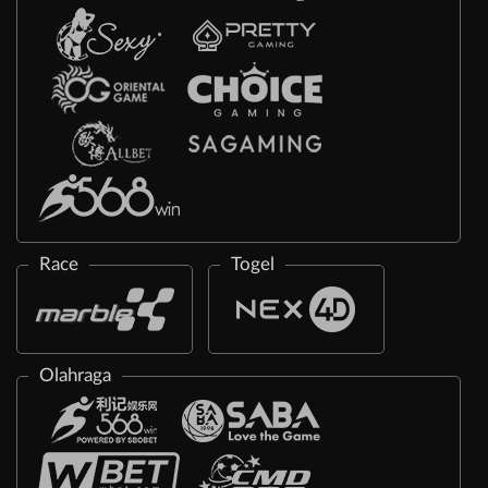
Race
Togel
Olahraga