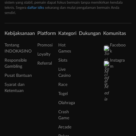
sistem yang stabil, pemain dapat fokus bermain tanpa memikirkan kendala
teknis. Segera
daftar idks
sekarang dan mulai pengalaman bermain Anda
sendiri.
Kebijaksanaan
Platform
Kategori
Dukungan
Komunitas
Tentang
Promosi
Hot
Faceboo
INDOKASINO
Games
k
Loyalty
Responsible
Slots
Instagra
Referral
Gambling
m
Live
Pusat Bantuan
Casino
Syarat dan
Race
Ketentuan
Togel
Olahraga
Crash
Game
Arcade