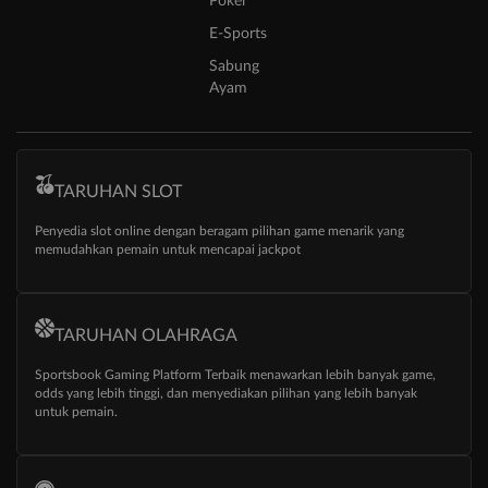
Poker
E-Sports
Sabung
Ayam
TARUHAN SLOT
Penyedia slot online dengan beragam pilihan game menarik yang
memudahkan pemain untuk mencapai jackpot
TARUHAN OLAHRAGA
Sportsbook Gaming Platform Terbaik menawarkan lebih banyak game,
odds yang lebih tinggi, dan menyediakan pilihan yang lebih banyak
untuk pemain.