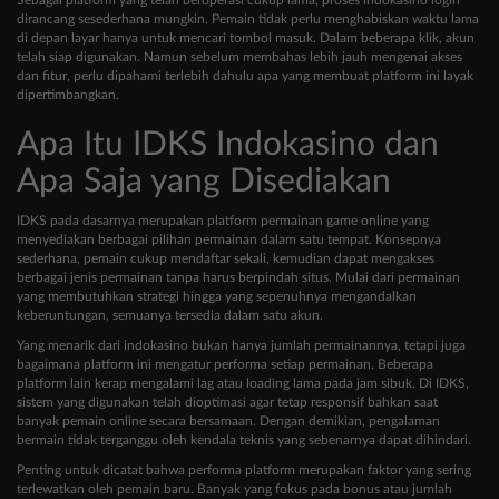
Sebagai platform yang telah beroperasi cukup lama, proses indokasino login
dirancang sesederhana mungkin. Pemain tidak perlu menghabiskan waktu lama
di depan layar hanya untuk mencari tombol masuk. Dalam beberapa klik, akun
telah siap digunakan. Namun sebelum membahas lebih jauh mengenai akses
dan fitur, perlu dipahami terlebih dahulu apa yang membuat platform ini layak
dipertimbangkan.
Apa Itu IDKS Indokasino dan
Apa Saja yang Disediakan
IDKS pada dasarnya merupakan platform permainan game online yang
menyediakan berbagai pilihan permainan dalam satu tempat. Konsepnya
sederhana, pemain cukup mendaftar sekali, kemudian dapat mengakses
berbagai jenis permainan tanpa harus berpindah situs. Mulai dari permainan
yang membutuhkan strategi hingga yang sepenuhnya mengandalkan
keberuntungan, semuanya tersedia dalam satu akun.
Yang menarik dari indokasino bukan hanya jumlah permainannya, tetapi juga
bagaimana platform ini mengatur performa setiap permainan. Beberapa
platform lain kerap mengalami lag atau loading lama pada jam sibuk. Di IDKS,
sistem yang digunakan telah dioptimasi agar tetap responsif bahkan saat
banyak pemain online secara bersamaan. Dengan demikian, pengalaman
bermain tidak terganggu oleh kendala teknis yang sebenarnya dapat dihindari.
Penting untuk dicatat bahwa performa platform merupakan faktor yang sering
terlewatkan oleh pemain baru. Banyak yang fokus pada bonus atau jumlah