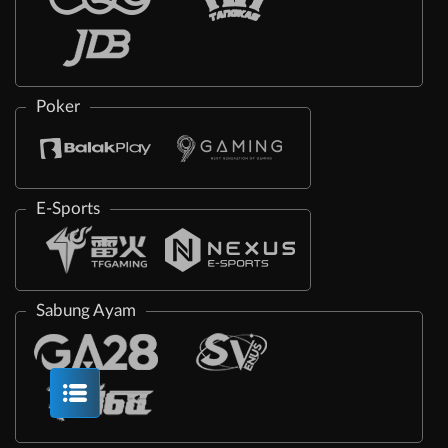
Poker
E-Sports
Sabung Ayam