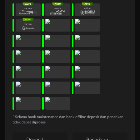
* Selama bank maintenance dan bank offline deposit dan penarikan
tidak dapat diproses
Deposit
Penarikan