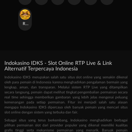
Ragnarok Odin
Indokasino IDKS - Slot Online RTP Live & Link
Alternatif Terpercaya Indonesia
Indokasino IDKS merupakan salah satu situs slot online yang semakin dikenal
oleh para pemain di Indonesia karena menghadirkan pengalaman bermain yang
lengkap, aman, dan transparan. Melalui sistem RTP Live yang ditampilkan
secara langsung, pemain dapat melihat tingkat pengembalian permainan secara
real time sehingga memberikan gambaran yang lebih jelas mengenai peluang
kemenangan pada setiap permainan. Fitur ini menjadi salah satu alasan
mengapa Indokasino IDKS dipercaya oleh banyak pemain yang mencari situs
slot online dengan sistem yang terbuka dan fair.
Sebagai situs yang terus berkembang, Indokasino menghadirkan berbagai
pilihan permainan slot dari provider populer yang dikenal memiliki kualitas
grafis tinggi serta mekanisme permainan yang menarik. Banyak pemain