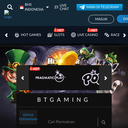
BHS
LIVE
MAIN DI TELEGRAM
CHAT
INDONESIA
DA
MASUK
IDR
UPDATING
HOT GAMES
SLOTS
LIVE CASINO
RACE
BTGAMING
SEMUA
PERMAINAN