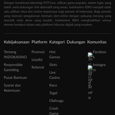
Dengan kombinasi teknologi RTP Live, pilihan game populer, sistem login yang
stabil, serta dukungan link alternatif yang aman, Indokasino IDKS menjadi salah
satu pilihan situs slot online terpercaya bagi pemain di Indonesia. Bagi pemain
yang mencari pengalaman bermain slot online dengan peluang menang yang
menarik serta akses yang mudah, Indokasino IDKS menghadirkan semua
elemen tersebut dalam satu platform hiburan digital yang modern.
Kebijaksanaan
Platform
Kategori
Dukungan
Komunitas
Tentang
Promosi
Hot
Faceboo
INDOKASINO
Games
k
Loyalty
Responsible
Slots
Instagra
Referral
Gambling
m
Live
Pusat Bantuan
Casino
Syarat dan
Race
Ketentuan
Togel
Olahraga
Crash
Game