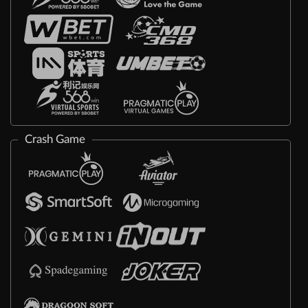
Crash Game