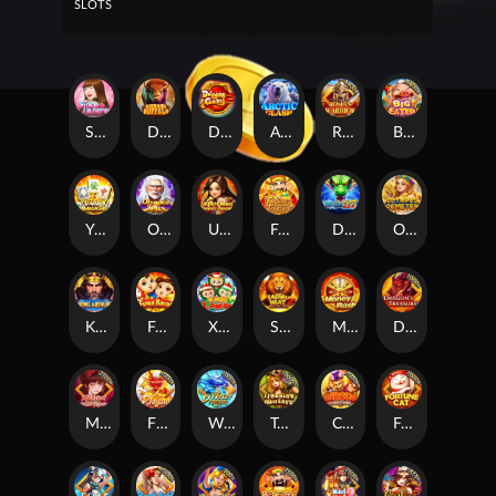
SLOTS
Since I'm here
Diamond buffalo
Dragon Gem2
Arctic Clash
ROMAN WARRIOR
Big Eater
Yuanbao Mahjong
Olympus - Zeus
Unparalleled Phoenix Dynasty
Fortune's Treasure
Dragon777
OLYMPUS DEMETER
KING ARTHUR
Fuwa Baoxi
X'Mas LABUBU
SAFARI HEAT 2-MULTIPLY FUN
Money Rush
Dragon’s Treasures
Mansion Battle Royale
Fire Dragon
Water Dragon
Treasure Hunters
Circus-Lucky Mix
Fortune Cat