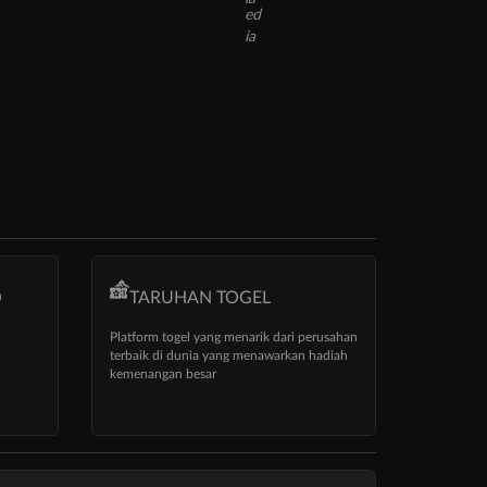
O
TARUHAN TOGEL
Platform togel yang menarik dari perusahan
terbaik di dunia yang menawarkan hadiah
kemenangan besar