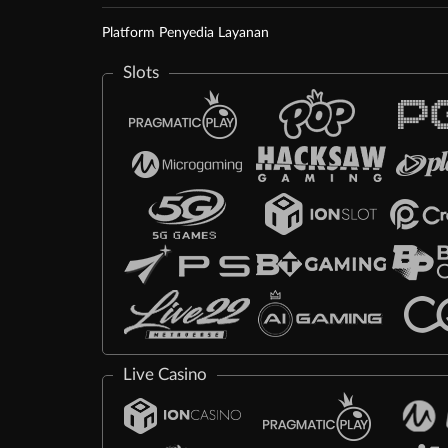
Platform Penyedia Layanan
Slots
Live Casino