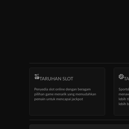
TARUHAN SLOT
T
Penyedia slot online dengan beragam
Sports
pilihan game menarik yang memudahkan
menawa
pemain untuk mencapai jackpot
lebih 
lebih 