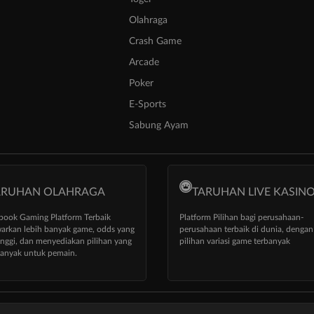
Olahraga
Crash Game
Arcade
Poker
E-Sports
Sabung Ayam
ARUHAN OLAHRAGA
TARUHAN LIVE KASIN
book Gaming Platform Terbaik
Platform Pilihan bagi perusahaan-
rkan lebih banyak game, odds yang
perusahaan terbaik di dunia, dengan
tinggi, dan menyediakan pilihan yang
pilihan variasi game terbanyak
banyak untuk pemain.