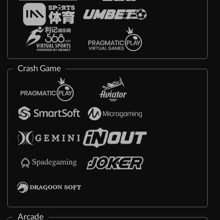
Crash Game
Arcade