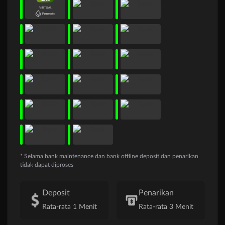
* Selama bank maintenance dan bank offline deposit dan penarikan
tidak dapat diproses
Deposit
Penarikan
Rata-rata 1 Menit
Rata-rata 3 Menit