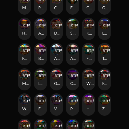
RTP
89%
RTP
90%
RTP
91%
RTP
93%
RTP
92%
RTP
85%
My Lord
Rich & Happy
CHALLENGE・FU LU SHOU XI
Fortune Bull
China Empress
Golden Week
RTP
91%
RTP
84%
RTP
79%
RTP
86%
RTP
86%
RTP
80%
Halloween
Athena
Double Happiness
Santa Claus
Kung Hei
Love
RTP
91%
RTP
94%
RTP
83%
RTP
89%
RTP
90%
RTP
79%
Fortune God
Burlesque 2
Aurora Wolf
Alchemy
Fish Prawn Crab
Tomb Treasure
RTP
88%
RTP
85%
RTP
83%
RTP
86%
RTP
91%
RTP
81%
MASTER HAHA
Lucky Panda
Glorious Kingdom
Crazy 777
Who's The Boss
Fa Fa Monkey
RTP
93%
RTP
83%
RTP
92%
RTP
89%
RTP
81%
RTP
79%
Werewolf
Elephant
Vampire
PS Club
Hand Of God
ZUMA
RTP
92%
RTP
93%
RTP
90%
RTP
92%
RTP
79%