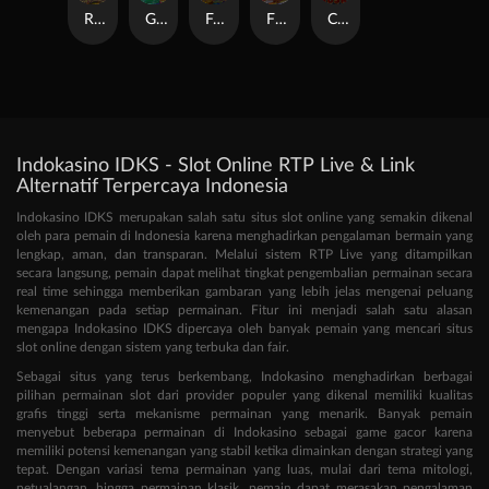
Rat of Wealth
GOLDEN JADE
FANTASY - SOUTHEAST ASIA
FEATURE BUY・CHRISTMAS EXPRESS
Chef Husky
Indokasino IDKS - Slot Online RTP Live & Link
Alternatif Terpercaya Indonesia
Indokasino IDKS merupakan salah satu situs slot online yang semakin dikenal
oleh para pemain di Indonesia karena menghadirkan pengalaman bermain yang
lengkap, aman, dan transparan. Melalui sistem RTP Live yang ditampilkan
secara langsung, pemain dapat melihat tingkat pengembalian permainan secara
real time sehingga memberikan gambaran yang lebih jelas mengenai peluang
kemenangan pada setiap permainan. Fitur ini menjadi salah satu alasan
mengapa Indokasino IDKS dipercaya oleh banyak pemain yang mencari situs
slot online dengan sistem yang terbuka dan fair.
Sebagai situs yang terus berkembang, Indokasino menghadirkan berbagai
pilihan permainan slot dari provider populer yang dikenal memiliki kualitas
grafis tinggi serta mekanisme permainan yang menarik. Banyak pemain
menyebut beberapa permainan di Indokasino sebagai game gacor karena
memiliki potensi kemenangan yang stabil ketika dimainkan dengan strategi yang
tepat. Dengan variasi tema permainan yang luas, mulai dari tema mitologi,
petualangan, hingga permainan klasik, pemain dapat merasakan pengalaman