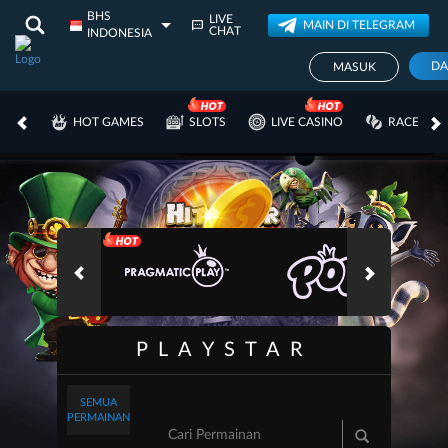
BHS
LIVE
MAIN DI TELEGRAM
CHAT
INDONESIA
DA
MASUK
IDR
UPDATING
HOT GAMES
SLOTS
LIVE CASINO
RACE
PLAYSTAR
SEMUA
PERMAINAN