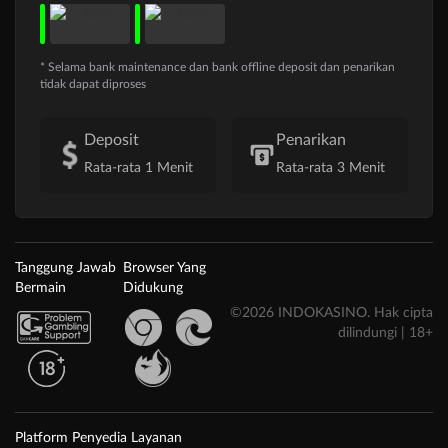
* Selama bank maintenance dan bank offline deposit dan penarikan
tidak dapat diproses
Deposit
Penarikan
Rata-rata 1 Menit
Rata-rata 3 Menit
Tanggung Jawab
Browser Yang
Bermain
Didukung
©2026 INDOKASINO. Hak cipta
dilindungi | 18+
Platform Penyedia Layanan