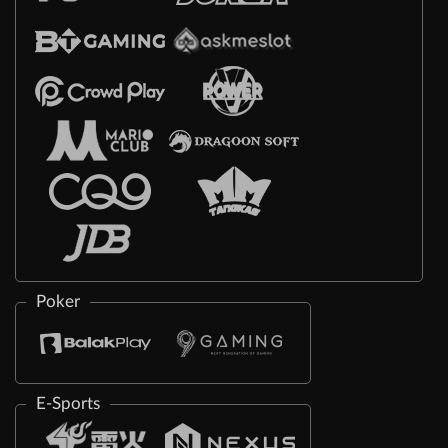
Poker
E-Sports