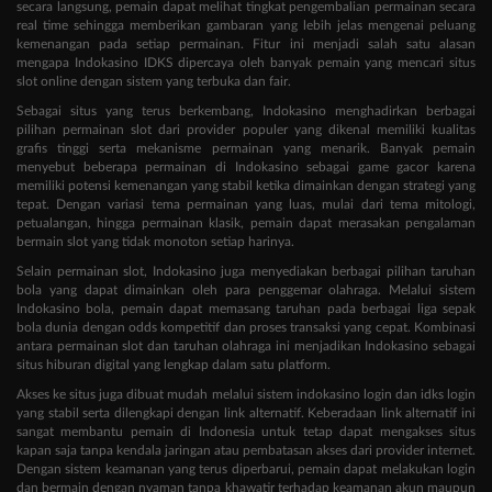
secara langsung, pemain dapat melihat tingkat pengembalian permainan secara
real time sehingga memberikan gambaran yang lebih jelas mengenai peluang
kemenangan pada setiap permainan. Fitur ini menjadi salah satu alasan
mengapa Indokasino IDKS dipercaya oleh banyak pemain yang mencari situs
slot online dengan sistem yang terbuka dan fair.
Sebagai situs yang terus berkembang, Indokasino menghadirkan berbagai
pilihan permainan slot dari provider populer yang dikenal memiliki kualitas
grafis tinggi serta mekanisme permainan yang menarik. Banyak pemain
menyebut beberapa permainan di Indokasino sebagai game gacor karena
memiliki potensi kemenangan yang stabil ketika dimainkan dengan strategi yang
tepat. Dengan variasi tema permainan yang luas, mulai dari tema mitologi,
petualangan, hingga permainan klasik, pemain dapat merasakan pengalaman
bermain slot yang tidak monoton setiap harinya.
Selain permainan slot, Indokasino juga menyediakan berbagai pilihan taruhan
bola yang dapat dimainkan oleh para penggemar olahraga. Melalui sistem
Indokasino bola, pemain dapat memasang taruhan pada berbagai liga sepak
bola dunia dengan odds kompetitif dan proses transaksi yang cepat. Kombinasi
antara permainan slot dan taruhan olahraga ini menjadikan Indokasino sebagai
situs hiburan digital yang lengkap dalam satu platform.
Akses ke situs juga dibuat mudah melalui sistem indokasino login dan idks login
yang stabil serta dilengkapi dengan link alternatif. Keberadaan link alternatif ini
sangat membantu pemain di Indonesia untuk tetap dapat mengakses situs
kapan saja tanpa kendala jaringan atau pembatasan akses dari provider internet.
Dengan sistem keamanan yang terus diperbarui, pemain dapat melakukan login
dan bermain dengan nyaman tanpa khawatir terhadap keamanan akun maupun