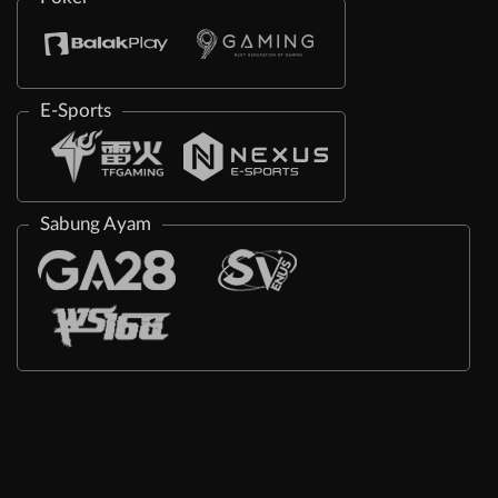
E-Sports
Sabung Ayam