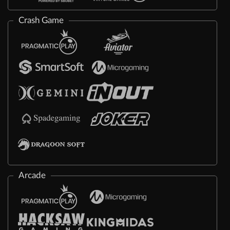
Crash Game
Arcade