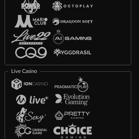
Live Casino