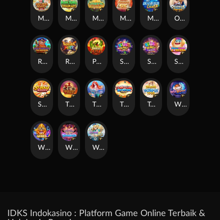
Mahjong Beauty
Mahjong Dragon Ways
MAYA TEMPLE OF FORTUNE
MEGA FORTUNE OX
MR DIAMOND DELUXE
Olympus Fortune
REDBEARD TREASURE
Rooster Blitz
Pedas Gila
Sugar Blast
Sugar Blast Frenzy
Sugar Candy Bonanza
SUSHI RUSH
THE BIG THE FAT THE UGLY
TIDES OF FORTUNE
TOMYUM BONANZA
Treasures of Olympus 1000
WHITE ELEPHANT
WILD MINER
WILD WITCH SUGAR BONANZA
Wonder Ace
IDKS Indokasino : Platform Game Online Terbaik &