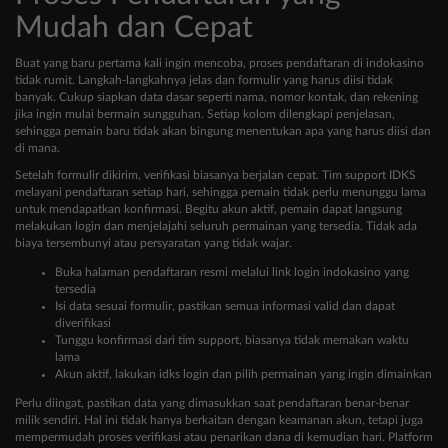
Mudah dan Cepat
Buat yang baru pertama kali ingin mencoba, proses pendaftaran di indokasino
tidak rumit. Langkah-langkahnya jelas dan formulir yang harus diisi tidak
banyak. Cukup siapkan data dasar seperti nama, nomor kontak, dan rekening
jika ingin mulai bermain sungguhan. Setiap kolom dilengkapi penjelasan,
sehingga pemain baru tidak akan bingung menentukan apa yang harus diisi dan
di mana.
Setelah formulir dikirim, verifikasi biasanya berjalan cepat. Tim support IDKS
melayani pendaftaran setiap hari, sehingga pemain tidak perlu menunggu lama
untuk mendapatkan konfirmasi. Begitu akun aktif, pemain dapat langsung
melakukan login dan menjelajahi seluruh permainan yang tersedia. Tidak ada
biaya tersembunyi atau persyaratan yang tidak wajar.
Buka halaman pendaftaran resmi melalui link login indokasino yang
tersedia
Isi data sesuai formulir, pastikan semua informasi valid dan dapat
diverifikasi
Tunggu konfirmasi dari tim support, biasanya tidak memakan waktu
lama
Akun aktif, lakukan idks login dan pilih permainan yang ingin dimainkan
Perlu diingat, pastikan data yang dimasukkan saat pendaftaran benar-benar
milik sendiri. Hal ini tidak hanya berkaitan dengan keamanan akun, tetapi juga
mempermudah proses verifikasi atau penarikan dana di kemudian hari. Platform