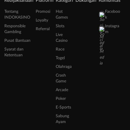
Kebijaksanaan
Platform
Kategori
Dukungan
Komunitas
Tentang
Promosi
Hot
Faceboo
INDOKASINO
Games
k
Loyalty
Responsible
Slots
Instagra
Referral
Gambling
m
Live
Pusat Bantuan
Casino
Syarat dan
Race
Ketentuan
Togel
Olahraga
Crash
Game
Arcade
Poker
E-Sports
Sabung
Ayam