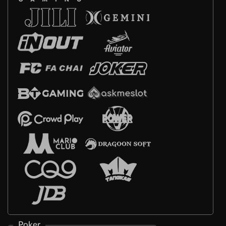
Poker