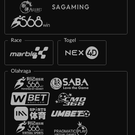
Race
Togel
Olahraga