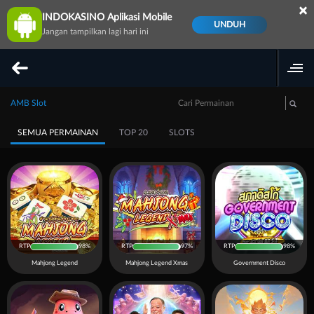
×
INDOKASINO Aplikasi Mobile
UNDUH
Jangan tampilkan lagi hari ini
AMB Slot
SEMUA PERMAINAN
TOP 20
SLOTS
RTP
98%
RTP
97%
RTP
98%
Mahjong Legend
Mahjong Legend Xmas
Government Disco