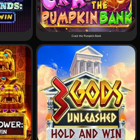
n
Crack the Pumpkin Bank