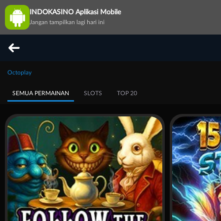
INDOKASINO Aplikasi Mobile
Jangan tampilkan lagi hari ini
Octoplay
SEMUA PERMAINAN
SLOTS
TOP 20