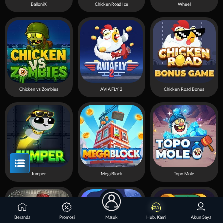
BalloniX
Chicken Road Ice
Wheel
Chicken vs Zombies
AVIA FLY 2
Chicken Road Bonus
Jumper
MegaBlock
Topo Mole
Beranda
Promosi
Masuk
Hub. Kami
Akun Saya