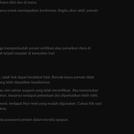
arus diisi dan di mana.
u lama untuk mendapatkan konfirmasi. Begitu akun aktif, pemain
juga mempermudah proses verifikasi atau penarikan dana di
ak terjadi masalah di kemudian hari.
 salah link dapat berakibat fatal. Banyak kasus pemain tidak
ang telah dipastikan keasliannya.
au dari admin support yang telah terverifikasi. Jika menemukan
an, biasanya terdapat perbedaan jika diperhatikan lebih teliti.
ord, terdapat fitur reset yang mudah digunakan. Cukup klik opsi
knis.
nta password pemain dalam kondisi apapun.