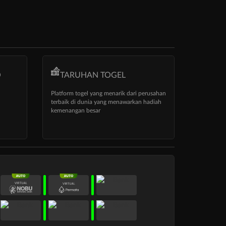
O
TARUHAN TOGEL
Platform togel yang menarik dari perusahan
terbaik di dunia yang menawarkan hadiah
kemenangan besar