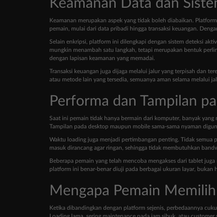
Keamanan Data dan Sistem
Keamanan merupakan aspek yang tidak boleh diabaikan. Platform yan
pemain, mulai dari data pribadi hingga transaksi keuangan. Deng
Selain enkripsi, platform ini dilengkapi dengan sistem deteksi akti
mungkin menambah satu langkah, tetapi merupakan bentuk perlindu
dengan lapisan keamanan yang memadai.
Transaksi keuangan juga dijaga melalui jalur yang terpisah dan t
atau metode lain yang tersedia, semuanya aman selama melalui jal
Performa dan Tampilan pa
Saat ini pemain tidak hanya bermain dari komputer, banyak yang 
Tampilan pada desktop maupun mobile sama-sama nyaman digunakan,
Waktu loading juga menjadi pertimbangan penting. Tidak semua pen
masuk dirancang agar ringan, sehingga tidak membutuhkan bandwid
Beberapa pemain yang telah mencoba mengakses dari tablet juga m
platform ini benar-benar diuji pada berbagai ukuran layar, bukan
Mengapa Pemain Memilih 
Ketika dibandingkan dengan platform sejenis, perbedaannya cuku
Loading lama, sering maintenance pada jam sibuk, atau customer 