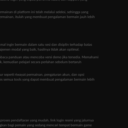
rmainan di platform ini telah melalui seleksi, sehingga yang
permainan, itulah yang membuat pengalaman bermain jauh lebih
mal ingin bermain dalam satu sesi dan disiplin terhadap batas
emen modal yang baik, hasilnya tidak akan optimal.
membaca panduan atau mencoba versi demo jika tersedia. Memahami
k, kemudian pelajari secara perlahan sebelum bertaruh
tur seperti riwayat permainan, pengaturan akun, dan opsi
kses semua tools yang dapat membuat pengalaman bermain lebih
roses pendaftaran yang mudah, link login resmi yang jalurnya
bangkan bagi pemain yang sedang mencari tempat bermain game