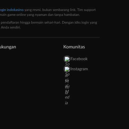
login indokasino
yang resmi, bukan sembarang link. Tim support
rmain game online yang nyaman dan tanpa hambatan.
pendaftaran hingga bermain sehari-hari. Dengan idks login yang
Anda sendiri.
ukungan
Komunitas
Facebook
Instagram