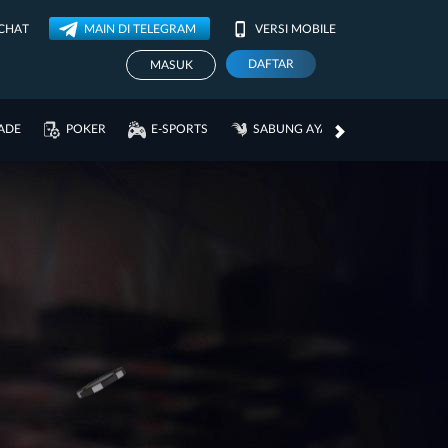
 CHAT
MAIN DI TELEGRAM
VERSI MOBILE
DAFTAR
MASUK
ADE
POKER
E-SPORTS
SABUNG AYAM
PROMOSI