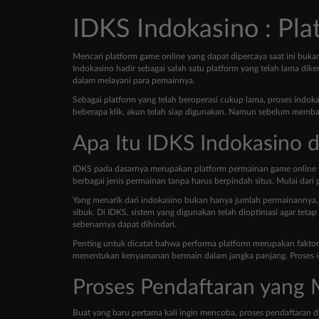
IDKS Indokasino : Pl
Mencari platform game online yang dapat dipercaya saat ini buka
Indokasino hadir sebagai salah satu platform yang telah lama dik
dalam melayani para pemainnya.
Sebagai platform yang telah beroperasi cukup lama, proses indo
beberapa klik, akun telah siap digunakan. Namun sebelum membaha
Apa Itu IDKS Indokasino 
IDKS pada dasarnya merupakan platform permainan game online 
berbagai jenis permainan tanpa harus berpindah situs. Mulai da
Yang menarik dari indokasino bukan hanya jumlah permainannya, t
sibuk. Di IDKS, sistem yang digunakan telah dioptimasi agar tet
sebenarnya dapat dihindari.
Penting untuk dicatat bahwa performa platform merupakan faktor
menentukan kenyamanan bermain dalam jangka panjang. Proses idk
Proses Pendaftaran yang
Buat yang baru pertama kali ingin mencoba, proses pendaftaran di