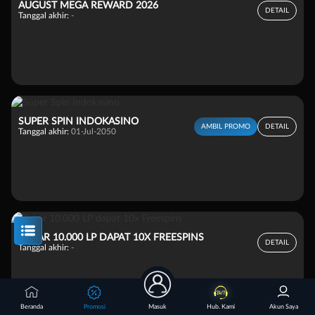
AUGUST MEGA REWARD 2026
DETAIL
Tanggal akhir:
-
SUPER SPIN INDOKASINO
AMBIL PROMO
DETAIL
Tanggal akhir:
01-Jul-2050
TUKAR 10.000 LP DAPAT 10X FREESPINS
DETAIL
Tanggal akhir:
-
Beranda
Promosi
Masuk
Hub. Kami
Akun Saya