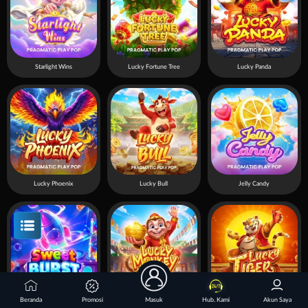
Starlight Wins
Lucky Fortune Tree
Lucky Panda
Lucky Phoenix
Lucky Bull
Jelly Candy
Beranda
Promosi
Masuk
Hub. Kami
Akun Saya
Sweet Burst
Lucky MonKey
Lucky Tiger